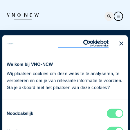
Nieuwsbrief
Elke week hét nieuws dat ondernemers raakt. Schrijf
je nu in voor de VNO-NCW nieuwsbrief.
Welkom bij VNO-NCW
Wij plaatsen cookies om deze website te analyseren, te
Schrijf je in
verbeteren en om je van relevante informatie te voorzien.
Ga je akkoord met het plaatsen van deze cookies?
Direct naar
Toestemmingsselectie
Ons verhaal
Noodzakelijk
Contact