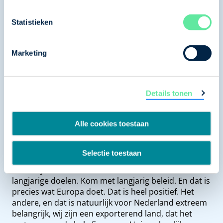
bedrijven concurrerend kunnen blijven. Juist ten
opzichte van Amerikaanse bedrijven en bedrijven in
Statistieken
China.
Robin Rotman (podcasthost): Is dat helpen met
Marketing
vergroenen? Je zegt dat fondsen uitgebreid moeten
worden. Meer geld, makkelijker beschikbaar. Is dat
de belangrijkste stap?
Details tonen
Gerben-Jan Gerbrandy (D66): Het is een hele
belangrijke stap. Misschien voor ondernemers het
allerbeste van Europees klimaatbeleid is dat het
Alle cookies toestaan
enorme zekerheid geeft van waar we naartoe gaan.
En als ik met ondernemers spreek dan is dat eigenlijk
Selectie toestaan
altijd het eerste wat op een wensenlijstje staat: ga
niet elk jaar weer de boel veranderen. Maar kom met
langjarige doelen. Kom met langjarig beleid. En dat is
precies wat Europa doet. Dat is heel positief. Het
andere, en dat is natuurlijk voor Nederland extreem
belangrijk, wij zijn een exporterend land, dat het