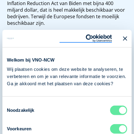
Inflation Reduction Act van Biden met bijna 400
miljard dollar, dat is heel makkelijk beschikbaar voor
bedrijven. Terwijl de Europese fondsen te moeilijk
beschikbaar zijn.
Dus daar wil ik de komende jaren heel veel tijd en
energie in steken.
Robin Rotman (podcasthost): Dit klinkt gunstig. Er
moet een fonds komen, er moeten wat miljarden
Welkom bij VNO-NCW
vrijgespeeld worden, het moet toegankelijk worden
Wij plaatsen cookies om deze website te analyseren, te
voor de bedrijven zodat innovatieve ideeën beter tot
verbeteren en om je van relevante informatie te voorzien.
wasdom kunnen komen en dat Europa daar een
Ga je akkoord met het plaatsen van deze cookies?
belangrijke rol speelt. Wat verwachten bedrijven
allemaal van Europa?
Paul Scheer (redacteur van opinieblad Forum): Ik
Toestemmingsselectie
denk in algemene zin dat Europa, de eigen Europese
Noodzakelijk
industrie en bedrijven helpt om te vergroenen. Want
het is een grote opgave, dat kunnen ze niet alleen.
Voorkeuren
Maar dat Europa er tegelijkertijd ook voor zorgt dat