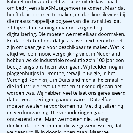
kabinet nu bijvoorbeeld van alles uit de kast haalt
om bedrijven als ASML tegemoet te komen. Maar dat
heeft daar ook mee te maken, en dan kom ik weer bij
die maatschappelijke opgave van die transities, dat
zit bij verduurzaming maar net zo goed bij
digitalisering. Die moeten we met elkaar doormaken.
En dat betekent ook dat je als overheid bereid moet
zijn om daar geld voor beschikbaar te maken. Wat ik
altijd wel een mooie vergelijking vind; in Nederland
hebben we de industriële revolutie zo’n 100 jaar een
beetje langs ons heen laten gaan. Wij leefden nog in
plaggenhutjes in Drenthe, terwijl in België, in het
Verenigd Koninkrijk, in Duitsland men al helemaal in
die industriële revolutie zat en stinkend rijk aan het
worden was. Wij hebben veel te laat ons gerealiseerd
dat er veranderingen gaande waren. Datzelfde
moeten we zien te voorkomen nu. Met digitalisering
en verduurzaming. Die veranderingen gaan
ontzettend snel. Maar we moeten niet te lang
denken dat de economie die we gewend waren, dat
we daar vrolijk in door kunnen gaan. Maar we