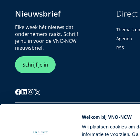
Nieuwsbrief
Direct
Elke week hét nieuws dat
Thema's e
ondernemers raakt. Schrijf
Agenda
je nu in voor de VNO-NCW
nieuwsbrief.
RSS
Schrijf je in
Cookiebeleid
Privacybeleid
Disclaimer
Welkom bij VNO-NCW
Wij plaatsen cookies om d
informatie te voorzien. G