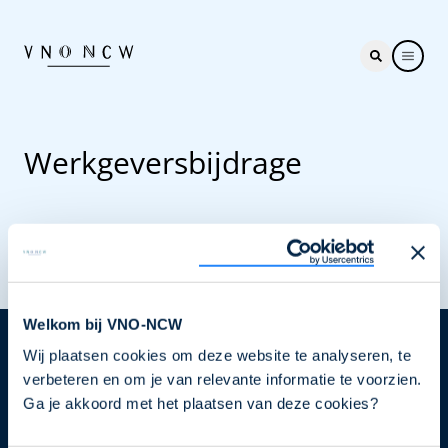
Werkgeversbijdrage
Welkom bij VNO-NCW
Wij plaatsen cookies om deze website te analyseren, te
Nieuwsbrief
verbeteren en om je van relevante informatie te voorzien.
Elke week hét nieuws dat ondernemers raakt. Schrijf
Ga je akkoord met het plaatsen van deze cookies?
je nu in voor de VNO-NCW nieuwsbrief.