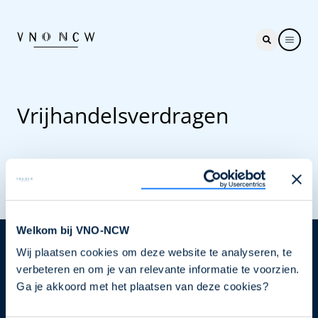
Vrijhandelsverdragen
Welkom bij VNO-NCW
Wij plaatsen cookies om deze website te analyseren, te
Nieuwsbrief
verbeteren en om je van relevante informatie te voorzien.
Elke week hét nieuws dat ondernemers raakt. Schrijf
Ga je akkoord met het plaatsen van deze cookies?
je nu in voor de VNO-NCW nieuwsbrief.