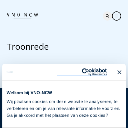
Troonrede
Welkom bij VNO-NCW
Wij plaatsen cookies om deze website te analyseren, te
Nieuwsbrief
verbeteren en om je van relevante informatie te voorzien.
Elke week hét nieuws dat ondernemers raakt. Schrijf
Ga je akkoord met het plaatsen van deze cookies?
je nu in voor de VNO-NCW nieuwsbrief.