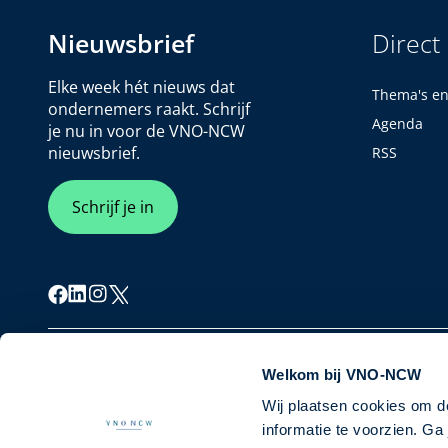
Nieuwsbrief
Direct
Elke week hét nieuws dat
Thema's e
ondernemers raakt. Schrijf
Agenda
je nu in voor de VNO-NCW
nieuwsbrief.
RSS
Schrijf je in
Cookiebeleid
Privacybeleid
Disclaimer
Welkom bij VNO-NCW
Wij plaatsen cookies om d
informatie te voorzien. G