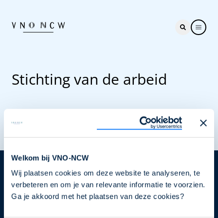
Stichting van de arbeid
Welkom bij VNO-NCW
Wij plaatsen cookies om deze website te analyseren, te
Nieuwsbrief
verbeteren en om je van relevante informatie te voorzien.
Elke week hét nieuws dat ondernemers raakt. Schrijf
Ga je akkoord met het plaatsen van deze cookies?
je nu in voor de VNO-NCW nieuwsbrief.