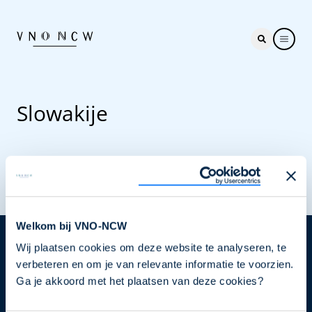
Slowakije
Welkom bij VNO-NCW
Wij plaatsen cookies om deze website te analyseren, te
Nieuwsbrief
verbeteren en om je van relevante informatie te voorzien.
Elke week hét nieuws dat ondernemers raakt. Schrijf
Ga je akkoord met het plaatsen van deze cookies?
je nu in voor de VNO-NCW nieuwsbrief.