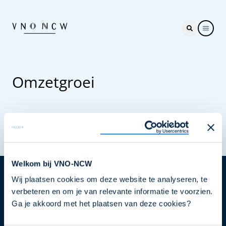
Omzetgroei
Welkom bij VNO-NCW
Wij plaatsen cookies om deze website te analyseren, te
Nieuwsbrief
verbeteren en om je van relevante informatie te voorzien.
Elke week hét nieuws dat ondernemers raakt. Schrijf
Ga je akkoord met het plaatsen van deze cookies?
je nu in voor de VNO-NCW nieuwsbrief.