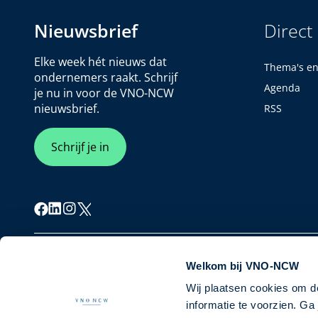
Nieuwsbrief
Direct
Elke week hét nieuws dat
Thema's e
ondernemers raakt. Schrijf
Agenda
je nu in voor de VNO-NCW
nieuwsbrief.
RSS
Schrijf je in
Cookiebeleid
Privacybeleid
Disclaimer
Welkom bij VNO-NCW
Wij plaatsen cookies om d
informatie te voorzien. G