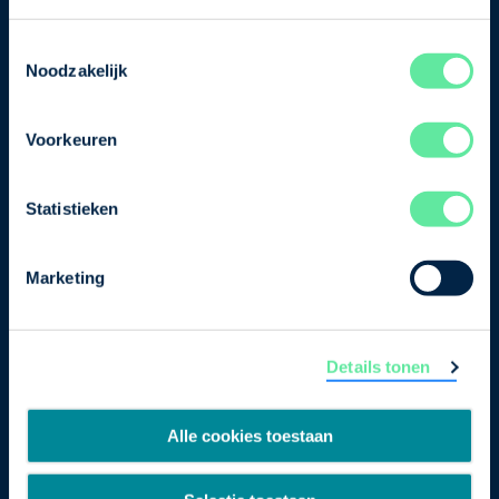
je nu in voor de VNO-NCW nieuwsbrief.
Toestemmingsselectie
Schrijf je in
Noodzakelijk
Voorkeuren
Direct naar
Ons verhaal
Statistieken
Contact
Marketing
Bezuidenhoutseweg 12
2594 AV Den Haag
Details tonen
T
+31 70 349 03 49
Postbus 93002
Alle cookies toestaan
2509 AA Den Haag