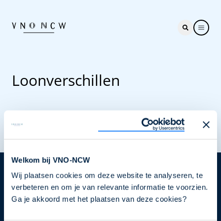
Loonverschillen
Welkom bij VNO-NCW
Wij plaatsen cookies om deze website te analyseren, te
Nieuwsbrief
verbeteren en om je van relevante informatie te voorzien.
Elke week hét nieuws dat ondernemers raakt. Schrijf
Ga je akkoord met het plaatsen van deze cookies?
je nu in voor de VNO-NCW nieuwsbrief.