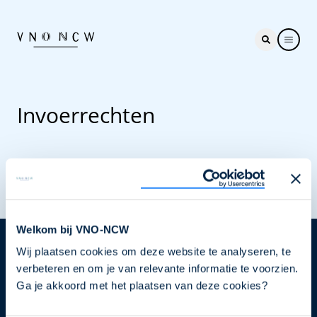
Invoerrechten
Welkom bij VNO-NCW
Wij plaatsen cookies om deze website te analyseren, te
Nieuwsbrief
verbeteren en om je van relevante informatie te voorzien.
Elke week hét nieuws dat ondernemers raakt. Schrijf
Ga je akkoord met het plaatsen van deze cookies?
je nu in voor de VNO-NCW nieuwsbrief.