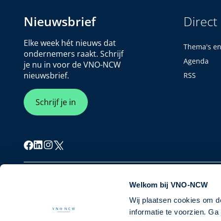
Nieuwsbrief
Direct
Elke week hét nieuws dat
Thema's e
ondernemers raakt. Schrijf
Agenda
je nu in voor de VNO-NCW
nieuwsbrief.
RSS
Schrijf je in
Cookiebeleid
Privacybeleid
Disclaimer
Welkom bij VNO-NCW
Wij plaatsen cookies om d
informatie te voorzien. G