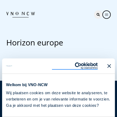
Horizon europe
Welkom bij VNO-NCW
Wij plaatsen cookies om deze website te analyseren, te
Nieuwsbrief
verbeteren en om je van relevante informatie te voorzien.
Elke week hét nieuws dat ondernemers raakt. Schrijf
Ga je akkoord met het plaatsen van deze cookies?
je nu in voor de VNO-NCW nieuwsbrief.