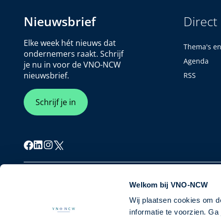
Nieuwsbrief
Direct
Elke week hét nieuws dat
Thema's e
ondernemers raakt. Schrijf
Agenda
je nu in voor de VNO-NCW
nieuwsbrief.
RSS
Schrijf je in
Cookiebeleid
Privacybeleid
Disclaimer
Welkom bij VNO-NCW
Wij plaatsen cookies om d
informatie te voorzien. G