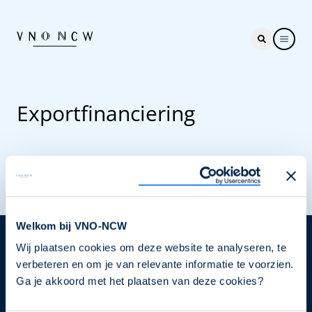
Exportfinanciering
Welkom bij VNO-NCW
Wij plaatsen cookies om deze website te analyseren, te
Nieuwsbrief
verbeteren en om je van relevante informatie te voorzien.
Elke week hét nieuws dat ondernemers raakt. Schrijf
Ga je akkoord met het plaatsen van deze cookies?
je nu in voor de VNO-NCW nieuwsbrief.