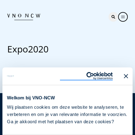
Expo2020
Welkom bij VNO-NCW
Wij plaatsen cookies om deze website te analyseren, te
Nieuwsbrief
verbeteren en om je van relevante informatie te voorzien.
Elke week hét nieuws dat ondernemers raakt. Schrijf
Ga je akkoord met het plaatsen van deze cookies?
je nu in voor de VNO-NCW nieuwsbrief.