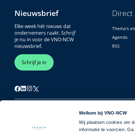
Nieuwsbrief
Direct
Elke week hét nieuws dat
Thema's e
ondernemers raakt. Schrijf
Agenda
je nu in voor de VNO-NCW
nieuwsbrief.
RSS
Schrijf je in
Cookiebeleid
Privacybeleid
Disclaimer
Welkom bij VNO-NCW
Wij plaatsen cookies om d
informatie te voorzien. G