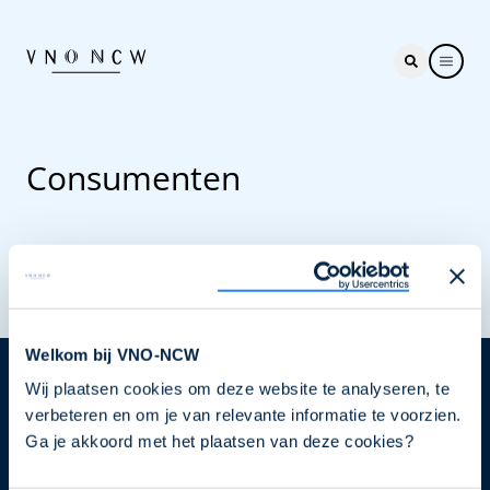
Consumenten
Welkom bij VNO-NCW
Wij plaatsen cookies om deze website te analyseren, te
Nieuwsbrief
verbeteren en om je van relevante informatie te voorzien.
Elke week hét nieuws dat ondernemers raakt. Schrijf
Ga je akkoord met het plaatsen van deze cookies?
je nu in voor de VNO-NCW nieuwsbrief.