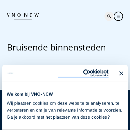
Bruisende binnensteden
Welkom bij VNO-NCW
Wij plaatsen cookies om deze website te analyseren, te
Nieuwsbrief
verbeteren en om je van relevante informatie te voorzien.
Elke week hét nieuws dat ondernemers raakt. Schrijf
Ga je akkoord met het plaatsen van deze cookies?
je nu in voor de VNO-NCW nieuwsbrief.