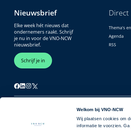
Nieuwsbrief
Direct
Elke week hét nieuws dat
Thema's e
ondernemers raakt. Schrijf
Agenda
je nu in voor de VNO-NCW
nieuwsbrief.
RSS
Schrijf je in
Cookiebeleid
Privacybeleid
Disclaimer
Welkom bij VNO-NCW
Wij plaatsen cookies om d
informatie te voorzien. G