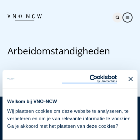
Arbeidomstandigheden
Welkom bij VNO-NCW
Wij plaatsen cookies om deze website te analyseren, te
Nieuwsbrief
verbeteren en om je van relevante informatie te voorzien.
Elke week hét nieuws dat ondernemers raakt. Schrijf
Ga je akkoord met het plaatsen van deze cookies?
je nu in voor de VNO-NCW nieuwsbrief.