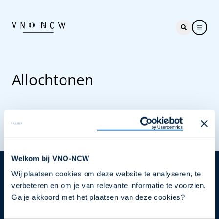
Allochtonen
Welkom bij VNO-NCW
Wij plaatsen cookies om deze website te analyseren, te
Nieuwsbrief
verbeteren en om je van relevante informatie te voorzien.
Elke week hét nieuws dat ondernemers raakt. Schrijf
Ga je akkoord met het plaatsen van deze cookies?
je nu in voor de VNO-NCW nieuwsbrief.