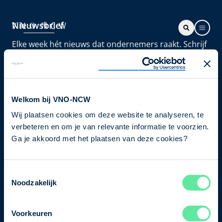
Nieuwsbrief
Elke week hét nieuws dat ondernemers raakt. Schrijf
je nu in voor de VNO-NCW nieuwsbrief.
Schrijf je in
Welkom bij VNO-NCW
Wij plaatsen cookies om deze website te analyseren, te
Direct naar
verbeteren en om je van relevante informatie te voorzien.
Ons verhaal
Ga je akkoord met het plaatsen van deze cookies?
Contact
Toestemmingsselectie
Noodzakelijk
Bezuidenhoutseweg 12
2594 AV Den Haag
Voorkeuren
T
+31 70 349 03 49