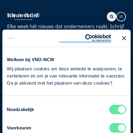
Nieuwsbrief
Elke week hét nieuws dat ondernemers raakt. Schrijf
je nu in voor de VNO-NCW nieuwsbrief.
Schrijf je in
Welkom bij VNO-NCW
Wij plaatsen cookies om deze website te analyseren, te
Direct naar
verbeteren en om je van relevante informatie te voorzien.
Ons verhaal
Ga je akkoord met het plaatsen van deze cookies?
Contact
Toestemmingsselectie
Noodzakelijk
Bezuidenhoutseweg 12
2594 AV Den Haag
Voorkeuren
T
+31 70 349 03 49