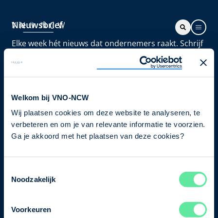
Nieuwsbrief
Elke week hét nieuws dat ondernemers raakt. Schrijf
je nu in voor de VNO-NCW nieuwsbrief.
Schrijf je in
Welkom bij VNO-NCW
Wij plaatsen cookies om deze website te analyseren, te
Direct naar
verbeteren en om je van relevante informatie te voorzien.
Ons verhaal
Ga je akkoord met het plaatsen van deze cookies?
Contact
Toestemmingsselectie
Noodzakelijk
Bezuidenhoutseweg 12
2594 AV Den Haag
Voorkeuren
T
+31 70 349 03 49