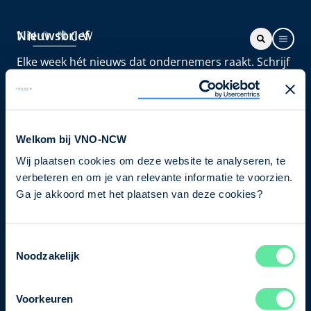
Nieuwsbrief
Elke week hét nieuws dat ondernemers raakt. Schrijf
je nu in voor de VNO-NCW nieuwsbrief.
Schrijf je in
Welkom bij VNO-NCW
Wij plaatsen cookies om deze website te analyseren, te
Direct naar
verbeteren en om je van relevante informatie te voorzien.
Ons verhaal
Ga je akkoord met het plaatsen van deze cookies?
Contact
Toestemmingsselectie
Noodzakelijk
Bezuidenhoutseweg 12
2594 AV Den Haag
Voorkeuren
T
+31 70 349 03 49