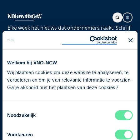
Nieuwsbrief
Elke week hét nieuws dat ondernemers raakt. Schrijf
je nu in voor de VNO-NCW nieuwsbrief.
Schrijf je in
Welkom bij VNO-NCW
Wij plaatsen cookies om deze website te analyseren, te
Direct naar
verbeteren en om je van relevante informatie te voorzien.
Ons verhaal
Ga je akkoord met het plaatsen van deze cookies?
Contact
Toestemmingsselectie
Noodzakelijk
Bezuidenhoutseweg 12
2594 AV Den Haag
Voorkeuren
T
+31 70 349 03 49