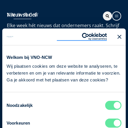
Nieuwsbrief
Elke week hét nieuws dat ondernemers raakt. Schrijf
je nu in voor de VNO-NCW nieuwsbrief.
Schrijf je in
Welkom bij VNO-NCW
Wij plaatsen cookies om deze website te analyseren, te
Direct naar
verbeteren en om je van relevante informatie te voorzien.
Ons verhaal
Ga je akkoord met het plaatsen van deze cookies?
Contact
Toestemmingsselectie
Noodzakelijk
Bezuidenhoutseweg 12
2594 AV Den Haag
Voorkeuren
T
+31 70 349 03 49