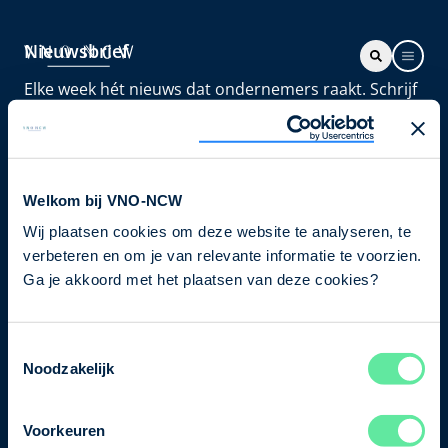
Nieuwsbrief
Elke week hét nieuws dat ondernemers raakt. Schrijf
je nu in voor de VNO-NCW nieuwsbrief.
Schrijf je in
Welkom bij VNO-NCW
Wij plaatsen cookies om deze website te analyseren, te
Direct naar
verbeteren en om je van relevante informatie te voorzien.
Ons verhaal
Ga je akkoord met het plaatsen van deze cookies?
Contact
Toestemmingsselectie
Noodzakelijk
Bezuidenhoutseweg 12
2594 AV Den Haag
Voorkeuren
T
+31 70 349 03 49