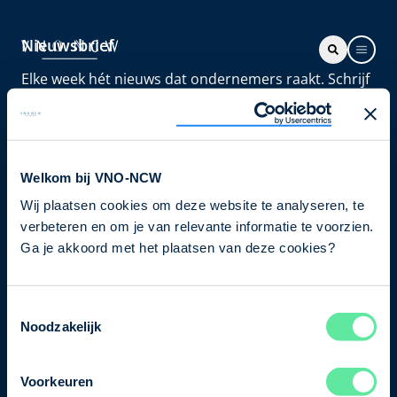
Nieuwsbrief
Elke week hét nieuws dat ondernemers raakt. Schrijf
je nu in voor de VNO-NCW nieuwsbrief.
Schrijf je in
Welkom bij VNO-NCW
Wij plaatsen cookies om deze website te analyseren, te
Direct naar
verbeteren en om je van relevante informatie te voorzien.
Ons verhaal
Ga je akkoord met het plaatsen van deze cookies?
Contact
Toestemmingsselectie
Noodzakelijk
Bezuidenhoutseweg 12
2594 AV Den Haag
Voorkeuren
T
+31 70 349 03 49