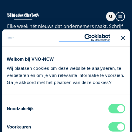
Nieuwsbrief
Elke week hét nieuws dat ondernemers raakt. Schrijf
je nu in voor de VNO-NCW nieuwsbrief.
Schrijf je in
Welkom bij VNO-NCW
Wij plaatsen cookies om deze website te analyseren, te
Direct naar
verbeteren en om je van relevante informatie te voorzien.
Ons verhaal
Ga je akkoord met het plaatsen van deze cookies?
Contact
Toestemmingsselectie
Noodzakelijk
Bezuidenhoutseweg 12
2594 AV Den Haag
Voorkeuren
T
+31 70 349 03 49