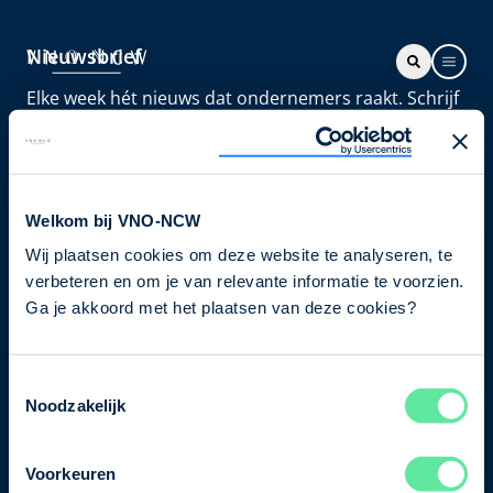
Nieuwsbrief
Elke week hét nieuws dat ondernemers raakt. Schrijf
je nu in voor de VNO-NCW nieuwsbrief.
Schrijf je in
Welkom bij VNO-NCW
Wij plaatsen cookies om deze website te analyseren, te
Direct naar
verbeteren en om je van relevante informatie te voorzien.
Ons verhaal
Ga je akkoord met het plaatsen van deze cookies?
Contact
Toestemmingsselectie
Noodzakelijk
Bezuidenhoutseweg 12
2594 AV Den Haag
Voorkeuren
T
+31 70 349 03 49