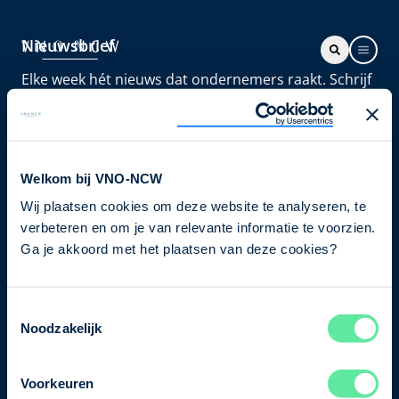
Nieuwsbrief
Elke week hét nieuws dat ondernemers raakt. Schrijf
je nu in voor de VNO-NCW nieuwsbrief.
Schrijf je in
Welkom bij VNO-NCW
Wij plaatsen cookies om deze website te analyseren, te
Direct naar
verbeteren en om je van relevante informatie te voorzien.
Ons verhaal
Ga je akkoord met het plaatsen van deze cookies?
Contact
Toestemmingsselectie
Noodzakelijk
Bezuidenhoutseweg 12
2594 AV Den Haag
Voorkeuren
T
+31 70 349 03 49