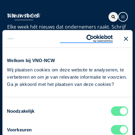
Nieuwsbrief
Elke week hét nieuws dat ondernemers raakt. Schrijf
je nu in voor de VNO-NCW nieuwsbrief.
Schrijf je in
Welkom bij VNO-NCW
Wij plaatsen cookies om deze website te analyseren, te
Direct naar
verbeteren en om je van relevante informatie te voorzien.
Ons verhaal
Ga je akkoord met het plaatsen van deze cookies?
Contact
Toestemmingsselectie
Noodzakelijk
Bezuidenhoutseweg 12
2594 AV Den Haag
Voorkeuren
T
+31 70 349 03 49