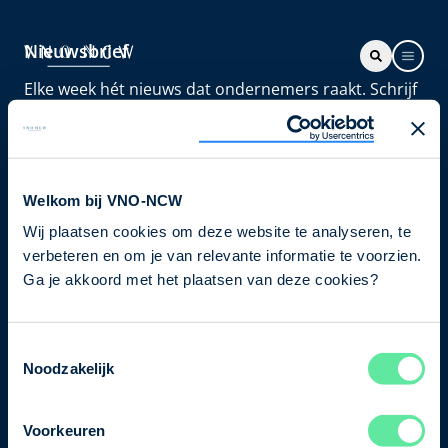
Nieuwsbrief
Elke week hét nieuws dat ondernemers raakt. Schrijf
je nu in voor de VNO-NCW nieuwsbrief.
Schrijf je in
Welkom bij VNO-NCW
Wij plaatsen cookies om deze website te analyseren, te
Direct naar
verbeteren en om je van relevante informatie te voorzien.
Ons verhaal
Ga je akkoord met het plaatsen van deze cookies?
Contact
Toestemmingsselectie
Noodzakelijk
Bezuidenhoutseweg 12
2594 AV Den Haag
Voorkeuren
T
+31 70 349 03 49