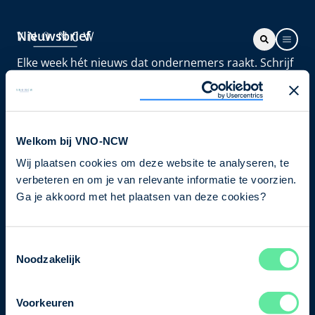
Nieuwsbrief
Elke week hét nieuws dat ondernemers raakt. Schrijf
je nu in voor de VNO-NCW nieuwsbrief.
Schrijf je in
Welkom bij VNO-NCW
Wij plaatsen cookies om deze website te analyseren, te
Direct naar
verbeteren en om je van relevante informatie te voorzien.
Ons verhaal
Ga je akkoord met het plaatsen van deze cookies?
Contact
Toestemmingsselectie
Noodzakelijk
Bezuidenhoutseweg 12
2594 AV Den Haag
Voorkeuren
T
+31 70 349 03 49