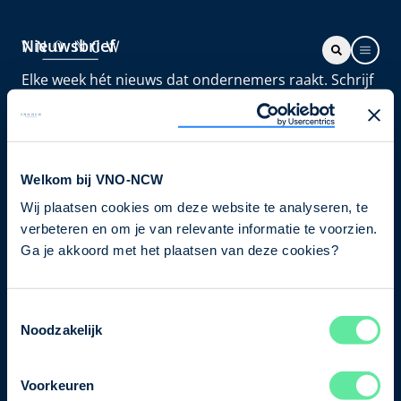
Nieuwsbrief
Elke week hét nieuws dat ondernemers raakt. Schrijf
je nu in voor de VNO-NCW nieuwsbrief.
Schrijf je in
Welkom bij VNO-NCW
Wij plaatsen cookies om deze website te analyseren, te
Direct naar
verbeteren en om je van relevante informatie te voorzien.
Ons verhaal
Ga je akkoord met het plaatsen van deze cookies?
Contact
Toestemmingsselectie
Noodzakelijk
Bezuidenhoutseweg 12
2594 AV Den Haag
Voorkeuren
T
+31 70 349 03 49