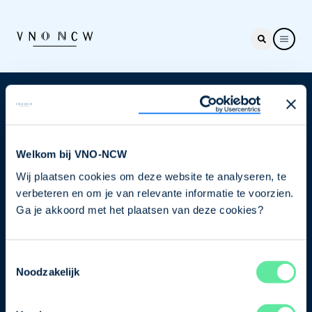
Nieuwsbrief
Elke week hét nieuws dat ondernemers raakt. Schrijf
je nu in voor de VNO-NCW nieuwsbrief.
Welkom bij VNO-NCW
Wij plaatsen cookies om deze website te analyseren, te
Schrijf je in
verbeteren en om je van relevante informatie te voorzien.
Ga je akkoord met het plaatsen van deze cookies?
Direct naar
Toestemmingsselectie
Ons verhaal
Noodzakelijk
Contact