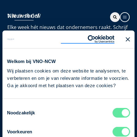
Nieuwsbrief
Elke week hét nieuws dat ondernemers raakt. Schrijf
je nu in voor de VNO-NCW nieuwsbrief.
Schrijf je in
Welkom bij VNO-NCW
Wij plaatsen cookies om deze website te analyseren, te
Direct naar
verbeteren en om je van relevante informatie te voorzien.
Ons verhaal
Ga je akkoord met het plaatsen van deze cookies?
Contact
Toestemmingsselectie
Noodzakelijk
Bezuidenhoutseweg 12
2594 AV Den Haag
Voorkeuren
T
+31 70 349 03 49