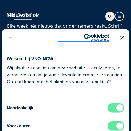
Nieuwsbrief
Elke week hét nieuws dat ondernemers raakt. Schrijf
je nu in voor de VNO-NCW nieuwsbrief.
Schrijf je in
Welkom bij VNO-NCW
Wij plaatsen cookies om deze website te analyseren, te
Direct naar
verbeteren en om je van relevante informatie te voorzien.
Ons verhaal
Ga je akkoord met het plaatsen van deze cookies?
Contact
Toestemmingsselectie
Noodzakelijk
Bezuidenhoutseweg 12
2594 AV Den Haag
Voorkeuren
T
+31 70 349 03 49