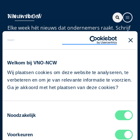
Nieuwsbrief
Elke week hét nieuws dat ondernemers raakt. Schrijf
je nu in voor de VNO-NCW nieuwsbrief.
Schrijf je in
Welkom bij VNO-NCW
Wij plaatsen cookies om deze website te analyseren, te
Direct naar
verbeteren en om je van relevante informatie te voorzien.
Ons verhaal
Ga je akkoord met het plaatsen van deze cookies?
Contact
Toestemmingsselectie
Noodzakelijk
Bezuidenhoutseweg 12
2594 AV Den Haag
Voorkeuren
T
+31 70 349 03 49