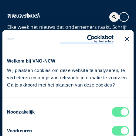
Nieuwsbrief
Elke week hét nieuws dat ondernemers raakt. Schrijf
je nu in voor de VNO-NCW nieuwsbrief.
Schrijf je in
Welkom bij VNO-NCW
Wij plaatsen cookies om deze website te analyseren, te
Direct naar
verbeteren en om je van relevante informatie te voorzien.
Ons verhaal
Ga je akkoord met het plaatsen van deze cookies?
Contact
Toestemmingsselectie
Noodzakelijk
Bezuidenhoutseweg 12
2594 AV Den Haag
Voorkeuren
T
+31 70 349 03 49