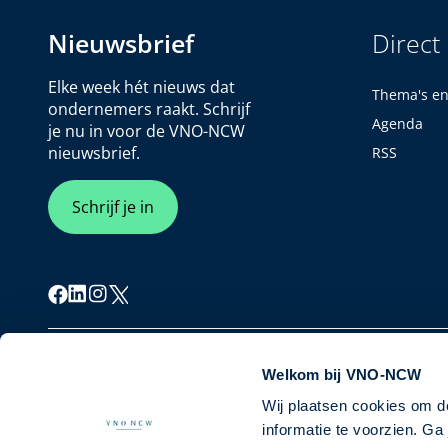
Nieuwsbrief
Direct
Elke week hét nieuws dat
Thema's e
ondernemers raakt. Schrijf
Agenda
je nu in voor de VNO-NCW
nieuwsbrief.
RSS
Schrijf je in
Cookiebeleid
Privacybeleid
Disclaimer
Welkom bij VNO-NCW
Wij plaatsen cookies om d
informatie te voorzien. G