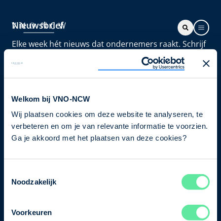
Nieuwsbrief
Elke week hét nieuws dat ondernemers raakt. Schrijf
je nu in voor de VNO-NCW nieuwsbrief.
Schrijf je in
Welkom bij VNO-NCW
Wij plaatsen cookies om deze website te analyseren, te
Direct naar
verbeteren en om je van relevante informatie te voorzien.
Ons verhaal
Ga je akkoord met het plaatsen van deze cookies?
Contact
Toestemmingsselectie
Noodzakelijk
Bezuidenhoutseweg 12
2594 AV Den Haag
Voorkeuren
T
+31 70 349 03 49