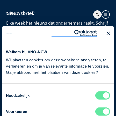
Nieuwsbrief
Elke week hét nieuws dat ondernemers raakt. Schrijf
je nu in voor de VNO-NCW nieuwsbrief.
Schrijf je in
Welkom bij VNO-NCW
Wij plaatsen cookies om deze website te analyseren, te
Direct naar
verbeteren en om je van relevante informatie te voorzien.
Ons verhaal
Ga je akkoord met het plaatsen van deze cookies?
Contact
Toestemmingsselectie
Noodzakelijk
Bezuidenhoutseweg 12
2594 AV Den Haag
Voorkeuren
T
+31 70 349 03 49