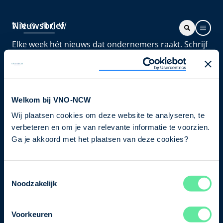
Nieuwsbrief
Elke week hét nieuws dat ondernemers raakt. Schrijf
je nu in voor de VNO-NCW nieuwsbrief.
Schrijf je in
Welkom bij VNO-NCW
Wij plaatsen cookies om deze website te analyseren, te
Direct naar
verbeteren en om je van relevante informatie te voorzien.
Ons verhaal
Ga je akkoord met het plaatsen van deze cookies?
Contact
Toestemmingsselectie
Noodzakelijk
Bezuidenhoutseweg 12
2594 AV Den Haag
Voorkeuren
T
+31 70 349 03 49