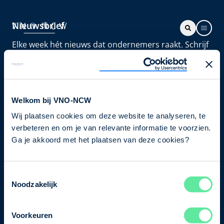
Nieuwsbrief
Elke week hét nieuws dat ondernemers raakt. Schrijf
je nu in voor de VNO-NCW nieuwsbrief.
Schrijf je in
Welkom bij VNO-NCW
Wij plaatsen cookies om deze website te analyseren, te
Direct naar
verbeteren en om je van relevante informatie te voorzien.
Ons verhaal
Ga je akkoord met het plaatsen van deze cookies?
Contact
Toestemmingsselectie
Noodzakelijk
Bezuidenhoutseweg 12
2594 AV Den Haag
Voorkeuren
T
+31 70 349 03 49